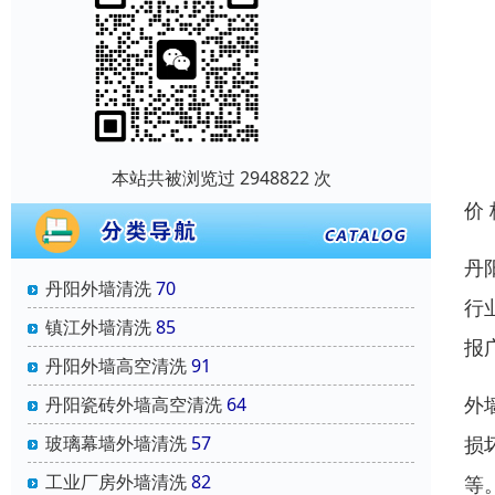
本站共被浏览过 2948822 次
价
丹
丹阳外墙清洗
70
行
镇江外墙清洗
85
报
丹阳外墙高空清洗
91
外
丹阳瓷砖外墙高空清洗
64
玻璃幕墙外墙清洗
57
损
工业厂房外墙清洗
82
等