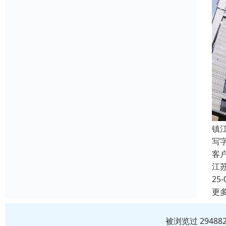
镇
写
客
江
25-
更
被浏览过 2948