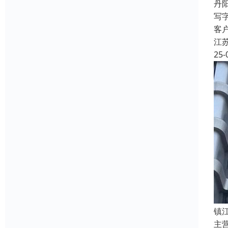
丹
写
客
江
25-
镇
主