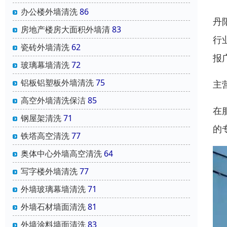
办公楼外墙清洗
86
丹
房地产楼房大面积外墙清
83
行
瓷砖外墙清洗
62
报
玻璃幕墙清洗
72
铝板铝塑板外墙清洗
75
主
高空外墙清洗保洁
85
在
钢屋架清洗
71
的
铁塔高空清洗
77
奥体中心外墙高空清洗
64
写字楼外墙清洗
77
外墙玻璃幕墙清洗
71
外墙石材墙面清洗
81
外墙涂料墙面清洗
83