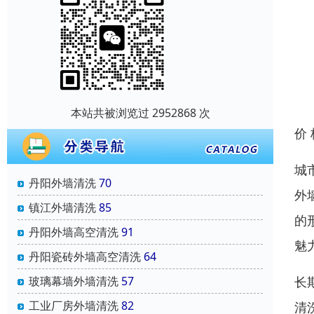
本站共被浏览过 2952868 次
价
城
丹阳外墙清洗
70
外
镇江外墙清洗
85
的
丹阳外墙高空清洗
91
魅
丹阳瓷砖外墙高空清洗
64
玻璃幕墙外墙清洗
57
长
工业厂房外墙清洗
82
清