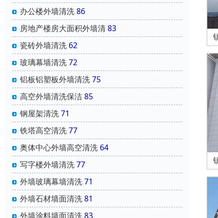
办公楼外墙清洗
86
房地产楼房大面积外墙清
83
瓷砖外墙清洗
62
玻璃幕墙清洗
72
铝板铝塑板外墙清洗
75
高空外墙清洗保洁
85
钢屋架清洗
71
铁塔高空清洗
77
奥体中心外墙高空清洗
64
写字楼外墙清洗
77
外墙玻璃幕墙清洗
71
外墙石材墙面清洗
81
外墙涂料墙面清洗
83