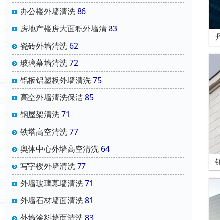
办公楼外墙清洗
86
房地产楼房大面积外墙清
83
瓷砖外墙清洗
62
玻璃幕墙清洗
72
铝板铝塑板外墙清洗
75
高空外墙清洗保洁
85
钢屋架清洗
71
铁塔高空清洗
77
奥体中心外墙高空清洗
64
写字楼外墙清洗
77
外墙玻璃幕墙清洗
71
外墙石材墙面清洗
81
外墙涂料墙面清洗
83