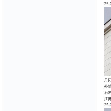
25-
丹
外
石
江
25-