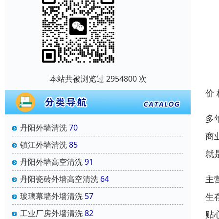
本站共被浏览过 2954800 次
价
多
丹阳外墙清洗
70
商
镇江外墙清洗
85
就
丹阳外墙高空清洗
91
主
丹阳瓷砖外墙高空清洗
64
玻璃幕墙外墙清洗
57
生
工业厂房外墙清洗
82
贴