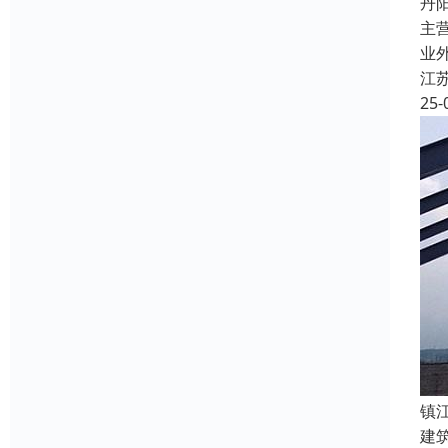
丹
主
业
江
25-
镇
建