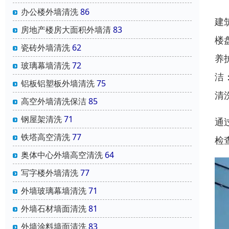
办公楼外墙清洗
86
建
房地产楼房大面积外墙清
83
楼
瓷砖外墙清洗
62
养
玻璃幕墙清洗
72
洁
铝板铝塑板外墙清洗
75
清
高空外墙清洗保洁
85
钢屋架清洗
71
通
铁塔高空清洗
77
检
奥体中心外墙高空清洗
64
写字楼外墙清洗
77
外墙玻璃幕墙清洗
71
外墙石材墙面清洗
81
外墙涂料墙面清洗
83