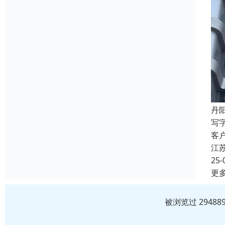
丹
写
客
江
25-
更
被浏览过 2948