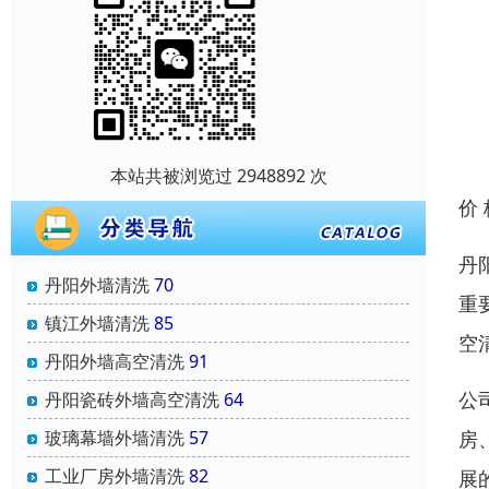
本站共被浏览过 2948892 次
价
丹
丹阳外墙清洗
70
重
镇江外墙清洗
85
空
丹阳外墙高空清洗
91
公
丹阳瓷砖外墙高空清洗
64
玻璃幕墙外墙清洗
57
房
工业厂房外墙清洗
82
展