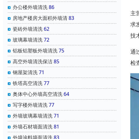
办公楼外墙清洗
86
主
房地产楼房大面积外墙清
83
求
瓷砖外墙清洗
62
技
玻璃幕墙清洗
72
铝板铝塑板外墙清洗
75
通
高空外墙清洗保洁
85
检
钢屋架清洗
71
铁塔高空清洗
77
奥体中心外墙高空清洗
64
写字楼外墙清洗
77
外墙玻璃幕墙清洗
71
外墙石材墙面清洗
81
外墙涂料墙面清洗
83